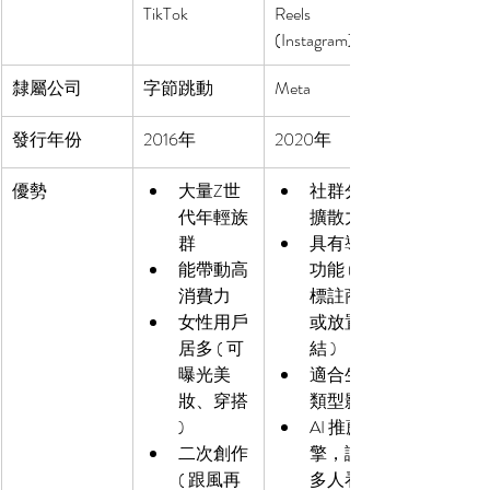
TikTok
Reels 
(Instagram)
隸屬公司
字節跳動
Meta
發行年份
2016年
2020年
優勢
大量Z世
社群分享
代年輕族
擴散力強
群
具有導購
能帶動高
功能 ( 可
消費力
標註商品
女性用戶
或放置連
居多 ( 可
結 )
曝光美
適合生活
妝、穿搭 
類型影片
)
AI 推薦引
二次創作 
擎，讓更
( 跟風再
多人看見