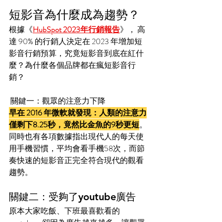
短影音為什麼成為趨勢？
根據《
HubSpot 2023年行銷報告
》， 高
達 90% 的行銷人決定在 2023 年增加短
影音行銷預算，究竟短影音到底在紅什
麼？為什麼各個品牌都在瘋短影音行
銷？
 關鍵一：觀眾的注意力下降
早在 2016 年微軟就發現：人類的注意力
僅剩下8.25秒，竟然比金魚的9秒更短
。
同時也有各項數據指出現代人的每天使
用手機習慣，平均會看手機58次，而節
奏快速的短影音正完全符合現代的觀看
趨勢。
關鍵二：受夠了youtube廣告
原本大家吃飯、下班最喜歡看的 