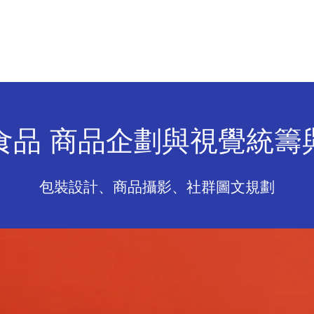
於 騰 戎
專 案 分 享
影 音 行 銷
嗅 覺 行 銷
食品 商品企劃與視覺統籌
包裝設計、商品攝影、社群圖文規劃