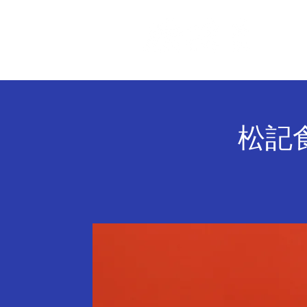
關 
松記