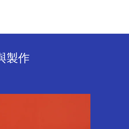
行 銷 聚 落
聯 絡 我 們
與製作