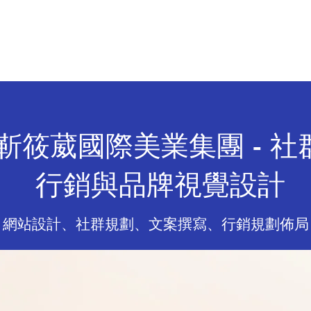
於 騰 戎
專 案 分 享
影 音 行 銷
嗅 覺 行 銷
靳筱葳國際美業集團 - 社
行銷與品牌視覺設計
網站設計、社群規劃、文案撰寫、行銷規劃佈局