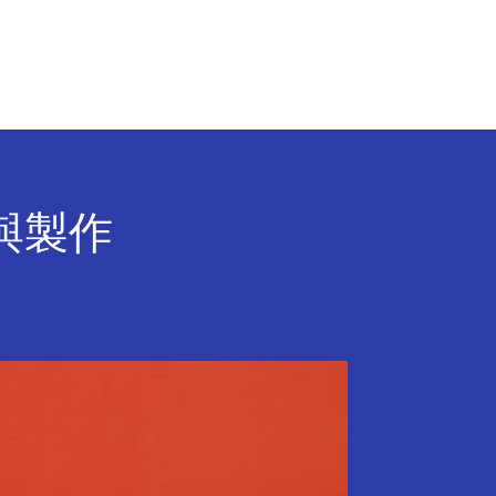
行 銷 聚 落
聯 絡 我 們
與製作