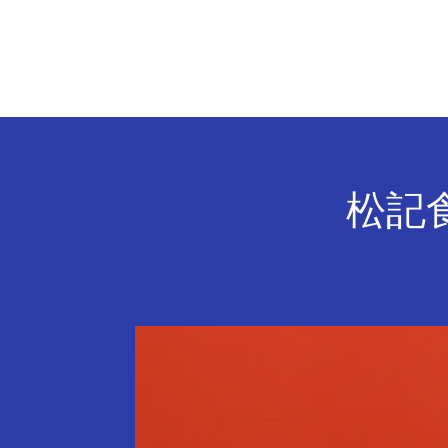
關 
松記