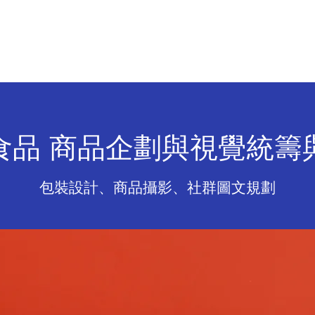
於 騰 戎
專 案 分 享
影 音 行 銷
嗅 覺 行 銷
食品 商品企劃與視覺統籌
包裝設計、商品攝影、社群圖文規劃