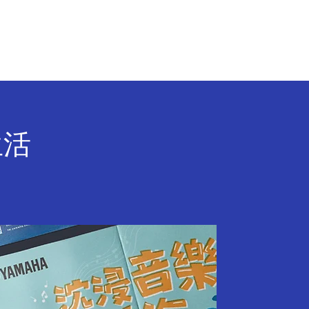
行 銷 聚 落
聯 絡 我 們
生活