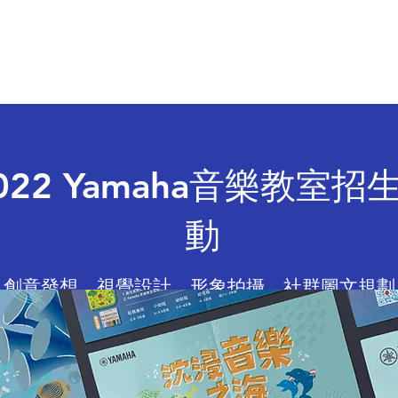
於 騰 戎
專 案 分 享
影 音 行 銷
嗅 覺 行 銷
022 Yamaha音樂教室招
動
創意發想、視覺設計、形象拍攝、社群圖文規劃