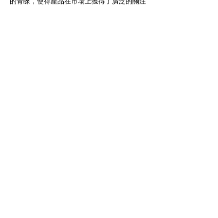
的青睞，使得產品在市場上獲得了廣泛的關注
和認可。Berest 律動健康沙發的成功案例證明
了我們在產品企劃、設計執行和行銷推廣方面
的專業能力，也為我們未來的合作夥伴帶來了
無限的可能性。
看更多精選案例
CONTACT