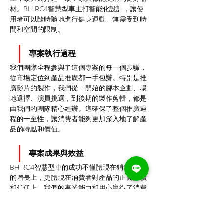
材。BH RC4智慧型車主打智能化設計，讓使
用者可以隨時隨地進行健身運動，無需受到時
間和空間的限制。
專案執行過程
我們團隊全程參與了這個專案的每一個步驟，
從市場定位到產品推廣都一手包辦。特別是推
廣影片的製作，我們從一開始的腳本企劃、場
地選擇、演員挑選，到後期的製作剪輯，都是
由我們的團隊精心經辦。這確保了整個推廣過
程的一至性，讓消費者能夠更加深入地了解產
品的特點和價值。
專案成果與效益
BH RC4智慧型車的成功不僅體現在銷售數字
的增長上，更體現在消費者對產品的正面評價
和信任上。我們的專業能力和用心贏得了消費
者的青睞，使得產品在市場上獲得了廣泛的關
注和認可。