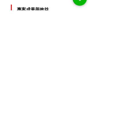
專案成果與效益
我們的活動獲得了極大的成功和回響。孩子們
在這場音樂與自然的奇幻之旅中得到了豐富的
體驗，啟發了他們的想像力和創造力。
看更多精選案例