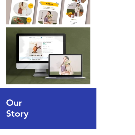
Our
Story