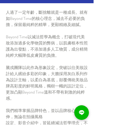
人過了一定年齡，斷捨離就是一種成長。就有
如Beyond Time的核心理念，減去不必要的負
擔，保留最純粹的精華，更顯精緻及細膩。
Beyond Time以減法哲學為概念，打破現代美
妝添加過多化學物質的弊病，以肌膚根本性照
護為出發點，不添加過多人工物質，成分精簡
純粹大幅降低皮膚質的負擔。
騰戎團隊以此作為形象設定，突破以往美妝設
計給人繽紛多彩的印象，大膽採用灰白系列作
為設計主軸，以柔白為基底，顛覆傳統美妝品
牌高彩度的鮮明風格，獨樹一幟的設計定位，
更加凸顯Beyond Time溫和不帶有刺激的純粹
感。
我們精準掌握品牌特色，並以品牌核心作為延
伸，無論在拍攝風格
設定、影音介紹中，皆延續減法哲學理念，不
做 過度浮誇的妝點及渲染。團隊將設計風格