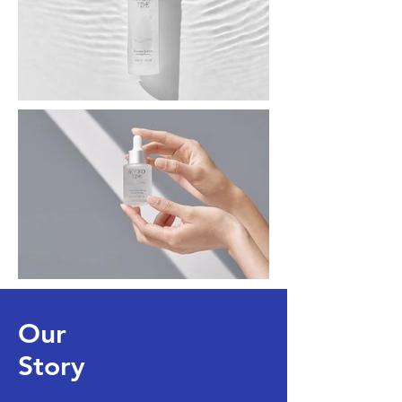
Our
Story