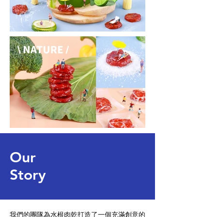
Our
Story
我們的團隊為水根肉乾打造了一個充滿創意的