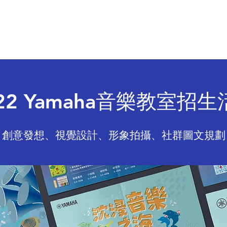
於 騰 戎
專 案 分 享
影 音 行 銷
嗅 覺 行 銷
22 Yamaha音樂教室招
創意發想、視覺設計、形象拍攝、社群圖文規劃