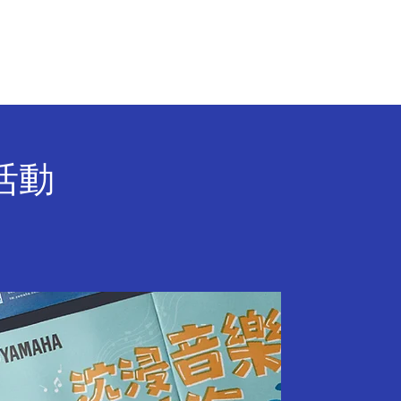
行 銷 聚 落
聯 絡 我 們
生活動