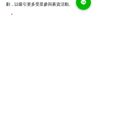
劃，以吸引更多受眾參與募資活動。
專案成果與效益
我們的專案取得了令人矚目的成果。光合系
Pinkoi的募資活動吸引了大量支持者和投資者
的關注和參與，品牌知名度得到了顯著提升。
看更多精選案例