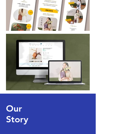
Our
Story